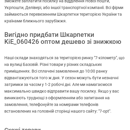
зможете заплатити посилку на відділення Нової пошти,
Укрпошти, Делівері, або іншої транспортної компанії. Всі фірми
займаються перевезенням Шкарпетки територією України та
країнами ближнього зарубіжжя.
Вигідно придбати Шкарпетки
KiE_060426 оптом дешево зі знижкою
Наші склади знаходяться за територією ринку "7-кілометр", що
на вулиці Базовій. Різні товари у різних складських
приміщеннях. Всі сплачені замовлення до 10:00 ранку
відвантажуються того ж дня. У сезон можуть бути незначні
затримки за часом у 1-2 робочі дні. Але ми намагаємося
максимально швидко відправити вашу посилку. Якщо у вас
виникають труднощі з оформленням або запитання на
замовлення, телефонуйте за номерами телефонів
встановлених на головній сторінці нашого сайту: "7-opt".