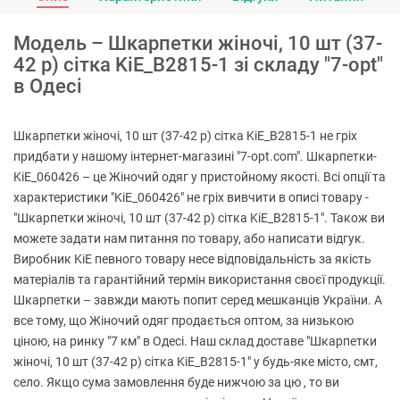
Модель – Шкарпетки жіночі, 10 шт (37-
42 р) сітка KiE_B2815-1 зі складу "7-opt"
в Одесі
Шкарпетки жіночі, 10 шт (37-42 р) сітка KiE_B2815-1 не гріх
придбати у нашому інтернет-магазині "7-opt.com". Шкарпетки-
KiE_060426 – це Жіночий одяг у пристойному якості. Всі опції та
характеристики "KiE_060426" не гріх вивчити в описі товару -
"Шкарпетки жіночі, 10 шт (37-42 р) сітка KiE_B2815-1". Також ви
можете задати нам питання по товару, або написати відгук.
Виробник KiE певного товару несе відповідальність за якість
матеріалів та гарантійний термін використання своєї продукції.
Шкарпетки – завжди мають попит серед мешканців України. А
все тому, що Жіночий одяг продається оптом, за низькою
ціною, на ринку "7 км" в Одесі. Наш склад доставе "Шкарпетки
жіночі, 10 шт (37-42 р) сітка KiE_B2815-1" у будь-яке місто, смт,
село. Якщо сума замовлення буде нижчою за цю , то ви