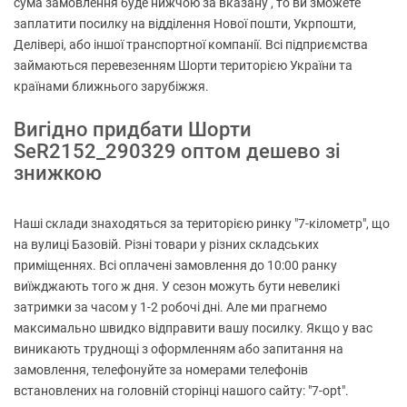
сума замовлення буде нижчою за вказану , то ви зможете
заплатити посилку на відділення Нової пошти, Укрпошти,
Делівері, або іншої транспортної компанії. Всі підприємства
займаються перевезенням Шорти територією України та
країнами ближнього зарубіжжя.
Вигідно придбати Шорти
SeR2152_290329 оптом дешево зі
знижкою
Наші склади знаходяться за територією ринку "7-кілометр", що
на вулиці Базовій. Різні товари у різних складських
приміщеннях. Всі оплачені замовлення до 10:00 ранку
виїжджають того ж дня. У сезон можуть бути невеликі
затримки за часом у 1-2 робочі дні. Але ми прагнемо
максимально швидко відправити вашу посилку. Якщо у вас
виникають труднощі з оформленням або запитання на
замовлення, телефонуйте за номерами телефонів
встановлених на головній сторінці нашого сайту: "7-opt".