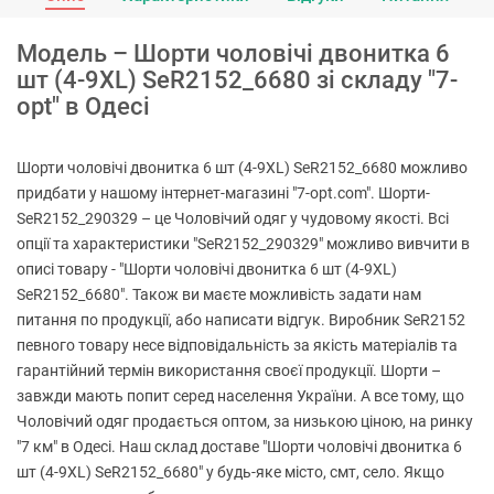
Модель – Шорти чоловічі двонитка 6
шт (4-9XL) SeR2152_6680 зі складу "7-
opt" в Одесі
Шорти чоловічі двонитка 6 шт (4-9XL) SeR2152_6680 можливо
придбати у нашому інтернет-магазині "7-opt.com". Шорти-
SeR2152_290329 – це Чоловічий одяг у чудовому якості. Всі
опції та характеристики "SeR2152_290329" можливо вивчити в
описі товару - "Шорти чоловічі двонитка 6 шт (4-9XL)
SeR2152_6680". Також ви маєте можливість задати нам
питання по продукції, або написати відгук. Виробник SeR2152
певного товару несе відповідальність за якість матеріалів та
гарантійний термін використання своєї продукції. Шорти –
завжди мають попит серед населення України. А все тому, що
Чоловічий одяг продається оптом, за низькою ціною, на ринку
"7 км" в Одесі. Наш склад доставе "Шорти чоловічі двонитка 6
шт (4-9XL) SeR2152_6680" у будь-яке місто, смт, село. Якщо