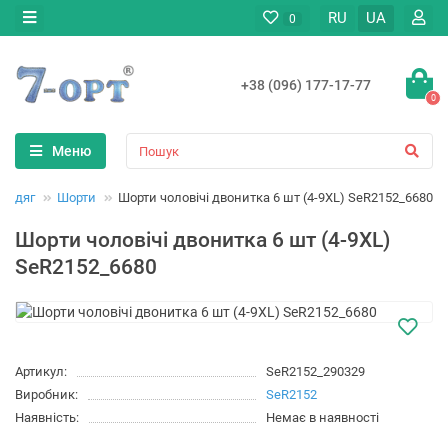
RU
UA
0
+38 (096) 177-17-77
0
Меню
й одяг
Шорти
Шорти чоловічі двонитка 6 шт (4-9XL) SeR2152_6680
Шорти чоловічі двонитка 6 шт (4-9XL)
SeR2152_6680
Артикул:
SeR2152_290329
Виробник:
SeR2152
Наявність:
Немає в наявності