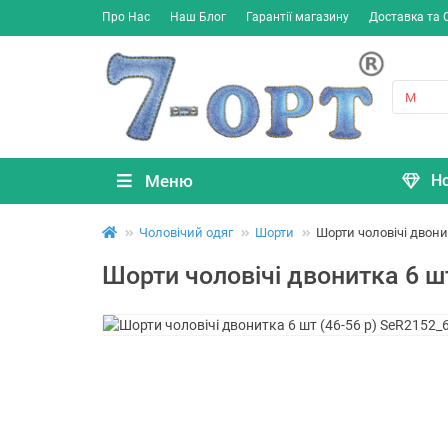
Про Нас
Наш Блог
Гарантії магазину
Доставка та 
Меню
Н
Чоловічий одяг
Шорти
Шорти чоловічі двони
Шорти чоловічі двонитка 6 ш