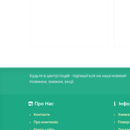
Будьте в центрі подій - підпишіться на наші новини!
Новинки, знижки, акції.
Про Нас
Інфо
Контакти
Знижк
Про компанію
Поверн
Карта сайту
Достав