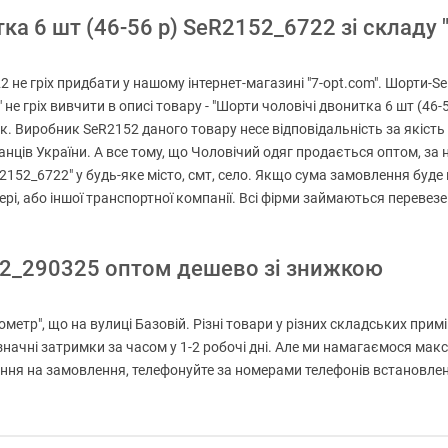
а 6 шт (46-56 р) SeR2152_6722 зі складу "
2 не гріх придбати у нашому інтернет-магазині "7-opt.com". Шорти-
" не гріх вивчити в описі товару - "Шорти чоловічі двонитка 6 шт (4
к. Виробник SeR2152 даного товару несе відповідальність за якість 
ців України. А все тому, що Чоловічий одяг продається оптом, за н
R2152_6722" у будь-яке місто, смт, село. Якщо сума замовлення буд
ері, або іншої транспортної компанії. Всі фірми займаються переве
52_290325 оптом дешево зі знижкою
метр", що на вулиці Базовій. Різні товари у різних складських прим
значні затримки за часом у 1-2 робочі дні. Але ми намагаємося ма
я на замовлення, телефонуйте за номерами телефонів встановлених 