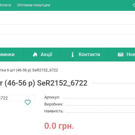
Оплата
Оптовим покупцям
овинки
Акції
Контакти
Нов
тка 6 шт (46-56 р) SeR2152_6722
т (46-56 р) SeR2152_6722
Артикул:
Виробник:
Наявність:
0.0 грн.