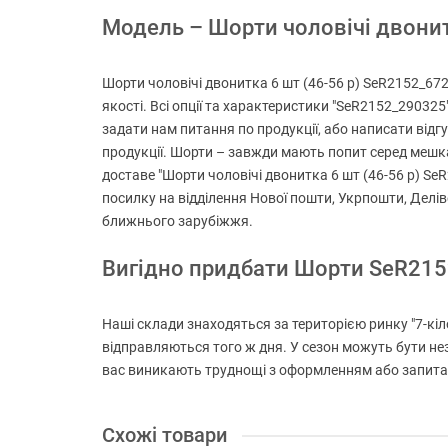
Модель – Шорти чоловічі двонитк
Шорти чоловічі двонитка 6 шт (46-56 р) SeR2152_672
якості. Всі опції та характеристики "SeR2152_290325
задати нам питання по продукції, або написати відгу
продукції. Шорти – завжди мають попит серед мешкан
доставе "Шорти чоловічі двонитка 6 шт (46-56 р) Se
посилку на відділення Нової пошти, Укрпошти, Делів
ближнього зарубіжжя.
Вигідно придбати Шорти SeR21
Наші склади знаходяться за територією ринку "7-кіло
відправляються того ж дня. У сезон можуть бути не
вас виникають труднощі з оформленням або запитанн
Схожі товари