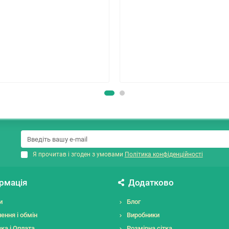
Я прочитав і згоден з умовами
Політика конфіденційності
рмація
Додатково
и
Блог
ення і обмін
Виробники
ка і Оплата
Розмірна сітка