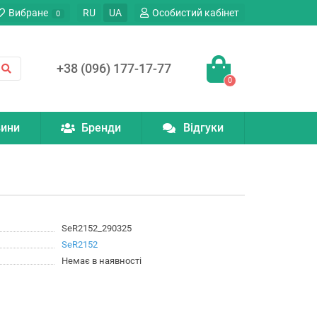
Вибране
RU
UA
Особистий кабінет
0
+38 (096) 177-17-77
0
ини
Бренди
Відгуки
SeR2152_290325
SeR2152
Немає в наявності