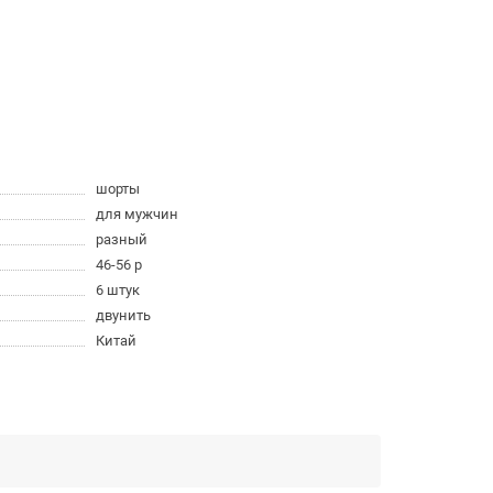
шорты
для мужчин
разный
46-56 р
6 штук
двунить
Китай