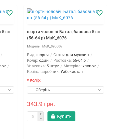
 5 шт
шорти чоловічі Батал, бавовна 5 шт
(56-64 р) MuK_6076
MuK_090506
Вид:
шорты
Стать:
для мужчин
Колір:
один
Ростовка:
56-64 р
пок
Упаковка:
5 штук
Матеріал:
хлопок
Країна виробник:
Узбекистан
* Колір:
Шорти чоло
(56-64 р) 
343.9 грн.
SeR
Купити
Вид:
шорты
Колір:
один
Упаковка:
5
сетка
Кра