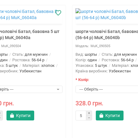
чоловічі Батал, бавовна 5 шт
шорти чоловічі Батал, бавовна
 р) MuK_06040a
(56-64 р) MuK_06040b
MuK_090504
MuK_090505
орты
Стать:
для мужчин
Вид:
шорты
Стать:
для мужчин
один
Ростовка:
56-64 р
Колір:
один
Ростовка:
56-64 р
ка:
5 штук
Матеріал:
хлопок
Упаковка:
5 штук
Матеріал:
хло
 виробник:
Узбекистан
Країна виробник:
Узбекистан
* Колір:
0 грн.
328.0 грн.
Купити
Купити