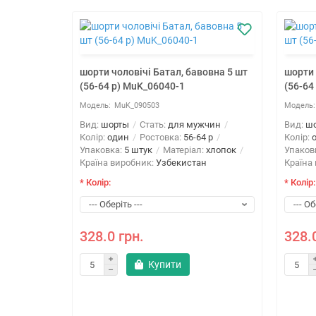
шорти чоловічі Батал, бавовна 5 шт
шорти 
(56-64 р) MuK_06040-1
(56-64
MuK_090503
Вид:
шорты
Стать:
для мужчин
Вид:
ш
Колір:
один
Ростовка:
56-64 р
Колір:
Упаковка:
5 штук
Матеріал:
хлопок
Упаков
Країна виробник:
Узбекистан
Країна
* Колір:
* Колір:
 (50-58 р)
328.0 грн.
328.
Купити
жчин
 р
:
пенье