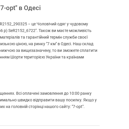
7-opt" в Одесі
SeR2152_290325 – це Чоловічий одяг у чудовому
6-56 р) SeR2152_6722". Також ви маєте можливість
матеріалів та гарантійний термін служби своєї
изькою ціною, на ринку "7 км" в Одесі. Наш склад
е нижчою за вищезазначену, то ви зможете сплатити
зенням Шорти територією України та країнами
іщеннях. Всі оплачені замовлення до 10:00 ранку
ксимально швидко відправити вашу посилку. Якщо у
на головній сторінці нашого сайту: "7-opt".