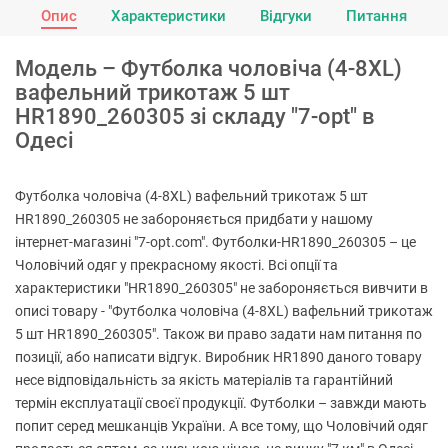
Опис
Характеристики
Відгуки
Питання
Модель – Футболка чоловіча (4-8XL)
вафельний трикотаж 5 шт
HR1890_260305 зі складу "7-opt" в
Одесі
Футболка чоловіча (4-8XL) вафельний трикотаж 5 шт
HR1890_260305 не забороняється придбати у нашому
інтернет-магазині "7-opt.com". Футболки-HR1890_260305 – це
Чоловічий одяг у прекрасному якості. Всі опції та
характеристики "HR1890_260305" не забороняється вивчити в
описі товару - "Футболка чоловіча (4-8XL) вафельний трикотаж
5 шт HR1890_260305". Також ви право задати нам питання по
позиції, або написати відгук. Виробник HR1890 даного товару
несе відповідальність за якість матеріалів та гарантійний
термін експлуатації своєї продукції. Футболки – завжди мають
попит серед мешканців України. А все тому, що Чоловічий одяг