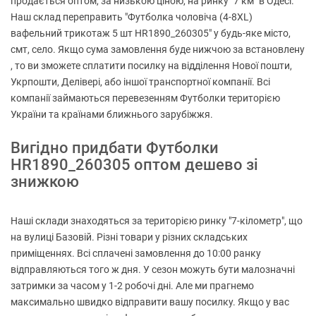
продається оптом, за низькою ціною, на ринку "7 км" в Одесі.
Наш склад переправить "Футболка чоловіча (4-8XL)
вафельний трикотаж 5 шт HR1890_260305" у будь-яке місто,
смт, село. Якщо сума замовлення буде нижчою за встановлену
, то ви зможете сплатити посилку на відділення Нової пошти,
Укрпошти, Делівері, або іншої транспортної компанії. Всі
компанії займаються перевезенням Футболки територією
України та країнами ближнього зарубіжжя.
Вигідно придбати Футболки
HR1890_260305 оптом дешево зі
знижкою
Наші склади знаходяться за територією ринку "7-кілометр", що
на вулиці Базовій. Різні товари у різних складських
приміщеннях. Всі сплачені замовлення до 10:00 ранку
відправляються того ж дня. У сезон можуть бути малозначні
затримки за часом у 1-2 робочі дні. Але ми прагнемо
максимально швидко відправити вашу посилку. Якщо у вас