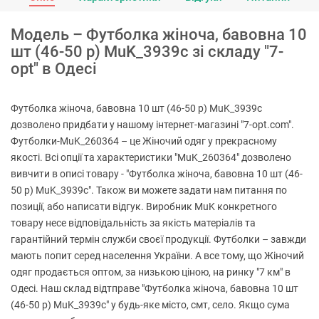
Модель – Футболка жіноча, бавовна 10
шт (46-50 р) MuK_3939c зі складу "7-
opt" в Одесі
Футболка жіноча, бавовна 10 шт (46-50 р) MuK_3939c
дозволено придбати у нашому інтернет-магазині "7-opt.com".
Футболки-MuK_260364 – це Жіночий одяг у прекрасному
якості. Всі опції та характеристики "MuK_260364" дозволено
вивчити в описі товару - "Футболка жіноча, бавовна 10 шт (46-
50 р) MuK_3939c". Також ви можете задати нам питання по
позиції, або написати відгук. Виробник MuK конкретного
товару несе відповідальність за якість матеріалів та
гарантійний термін служби своєї продукції. Футболки – завжди
мають попит серед населення України. А все тому, що Жіночий
одяг продається оптом, за низькою ціною, на ринку "7 км" в
Одесі. Наш склад відтправе "Футболка жіноча, бавовна 10 шт
(46-50 р) MuK_3939c" у будь-яке місто, смт, село. Якщо сума