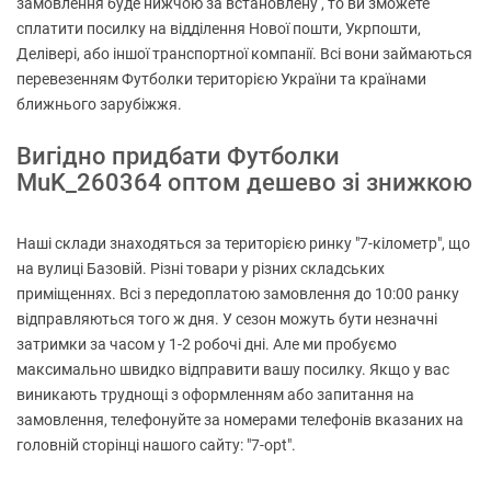
замовлення буде нижчою за встановлену , то ви зможете
сплатити посилку на відділення Нової пошти, Укрпошти,
Делівері, або іншої транспортної компанії. Всі вони займаються
перевезенням Футболки територією України та країнами
ближнього зарубіжжя.
Вигідно придбати Футболки
MuK_260364 оптом дешево зі знижкою
Наші склади знаходяться за територією ринку "7-кілометр", що
на вулиці Базовій. Різні товари у різних складських
приміщеннях. Всі з передоплатою замовлення до 10:00 ранку
відправляються того ж дня. У сезон можуть бути незначні
затримки за часом у 1-2 робочі дні. Але ми пробуємо
максимально швидко відправити вашу посилку. Якщо у вас
виникають труднощі з оформленням або запитання на
замовлення, телефонуйте за номерами телефонів вказаних на
головній сторінці нашого сайту: "7-opt".