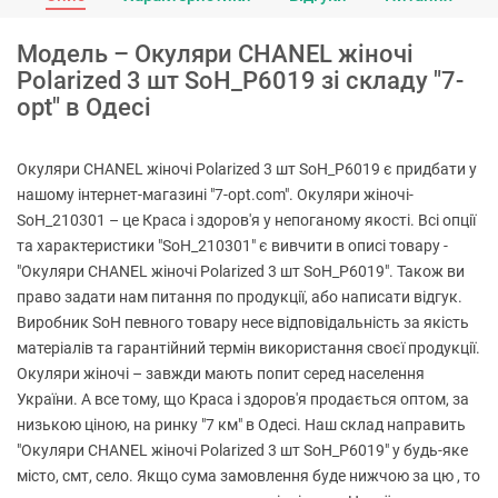
Модель – Окуляри CHANEL жіночі
Polarized 3 шт SoH_P6019 зі складу "7-
opt" в Одесі
Окуляри CHANEL жіночі Polarized 3 шт SoH_P6019 є придбати у
нашому інтернет-магазині "7-opt.com". Окуляри жіночі-
SoH_210301 – це Краса і здоров'я у непоганому якості. Всі опції
та характеристики "SoH_210301" є вивчити в описі товару -
"Окуляри CHANEL жіночі Polarized 3 шт SoH_P6019". Також ви
право задати нам питання по продукції, або написати відгук.
Виробник SoH певного товару несе відповідальність за якість
матеріалів та гарантійний термін використання своєї продукції.
Окуляри жіночі – завжди мають попит серед населення
України. А все тому, що Краса і здоров'я продається оптом, за
низькою ціною, на ринку "7 км" в Одесі. Наш склад направить
"Окуляри CHANEL жіночі Polarized 3 шт SoH_P6019" у будь-яке
місто, смт, село. Якщо сума замовлення буде нижчою за цю , то